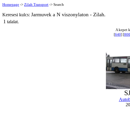
Homepage
->
Zilah Transport
-> Search
Jarmuvek a N viszonylaton - Zilah.
Keresesi kulcs:
1
talalat.
A kepet k
[
640
] [
80
S
Autob
20