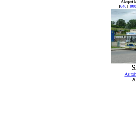
A kepet k
[
640
] [
80
S
Auto
20