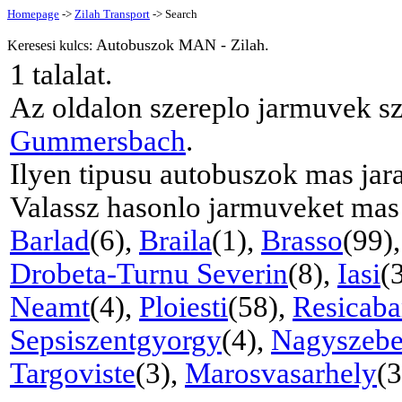
Homepage
->
Zilah Transport
-> Search
Autobuszok MAN - Zilah.
Keresesi kulcs:
1
talalat.
Az oldalon szereplo jarmuvek s
Gummersbach
.
Ilyen tipusu autobuszok mas jar
Valassz hasonlo jarmuveket mas
Barlad
(6),
Braila
(1),
Brasso
(99)
Drobeta-Turnu Severin
(8),
Iasi
(
Neamt
(4),
Ploiesti
(58),
Resicab
Sepsiszentgyorgy
(4),
Nagyszeb
Targoviste
(3),
Marosvasarhely
(3